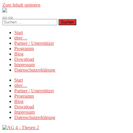
Zum Inhalt springen
Münchner
Manifest
Mobile-
Suchfeld
Suchen
Menü
ein-/ausblenden
nach:
ein-/ausblenden
Start
über…
Partner / Unterstützer
Programm
Blog
Download
Impressum
Datenschutzerklärung
Start
über…
Partner / Unterstützer
Programm
Blog
Download
Impressum
Datenschutzerklärung