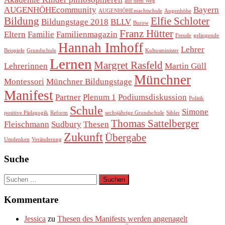
auf dem Weg
AUGENHÖHEcommunity
Bayern
AUGENHÖHEmachtschule
Augenhöhe
Bildung
Elfie Schloter
Bildungstage 2018
BLLV
Burow
Franz Hütter
Eltern
Familie
Familienmagazin
Freude
gelingende
Hannah Imhoff
Lehrer
Beispiele
Grundschule
Kultusminister
Lernen
Margret Rasfeld
Lehrerinnen
Martin Güll
Münchner
Montessori
Münchner Bildungstage
Manifest
Partner
Plenum 1
Podiumsdiskussion
Politik
Schule
Simone
positive Pädagogik
Reform
sechsjährige Grundschule
Sibler
Thomas Sattelberger
Fleischmann
Sudbury
Thesen
Zukunft
Übergabe
Umdenken
Veränderung
Suche
Suchen
nach:
Kommentare
Jessica
zu
Thesen des Manifests werden angenagelt