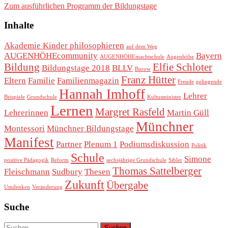
Zum ausführlichen Programm der Bildungstage
Inhalte
Akademie Kinder philosophieren
auf dem Weg
AUGENHÖHEcommunity
Bayern
AUGENHÖHEmachtschule
Augenhöhe
Bildung
Elfie Schloter
Bildungstage 2018
BLLV
Burow
Franz Hütter
Eltern
Familie
Familienmagazin
Freude
gelingende
Hannah Imhoff
Lehrer
Beispiele
Grundschule
Kultusminister
Lernen
Margret Rasfeld
Lehrerinnen
Martin Güll
Münchner
Montessori
Münchner Bildungstage
Manifest
Partner
Plenum 1
Podiumsdiskussion
Politik
Schule
Simone
positive Pädagogik
Reform
sechsjährige Grundschule
Sibler
Thomas Sattelberger
Fleischmann
Sudbury
Thesen
Zukunft
Übergabe
Umdenken
Veränderung
Suche
Suchen