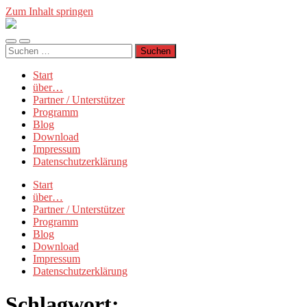
Zum Inhalt springen
Münchner
Manifest
Mobile-
Suchfeld
Suchen
Menü
ein-/ausblenden
nach:
ein-/ausblenden
Start
über…
Partner / Unterstützer
Programm
Blog
Download
Impressum
Datenschutzerklärung
Start
über…
Partner / Unterstützer
Programm
Blog
Download
Impressum
Datenschutzerklärung
Schlagwort: