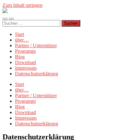
Zum Inhalt springen
Münchner
Manifest
Mobile-
Suchfeld
Suchen
Menü
ein-/ausblenden
nach:
ein-/ausblenden
Start
über…
Partner / Unterstützer
Programm
Blog
Download
Impressum
Datenschutzerklärung
Start
über…
Partner / Unterstützer
Programm
Blog
Download
Impressum
Datenschutzerklärung
Datenschutzerklärung