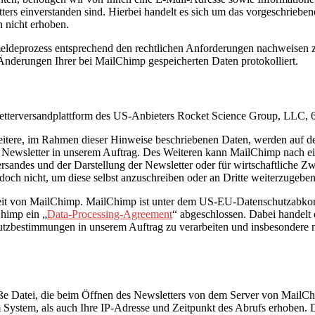
rs einverstanden sind. Hierbei handelt es sich um das vorgeschrieb
n nicht erhoben.
ldeprozess entsprechend den rechtlichen Anforderungen nachweisen z
Änderungen Ihrer bei MailChimp gespeicherten Daten protokolliert.
wsletterversandplattform des US-Anbieters Rocket Science Group, LL
weitere, im Rahmen dieser Hinweise beschriebenen Daten, werden auf
Newsletter in unserem Auftrag. Des Weiteren kann MailChimp nach ei
Versandes und der Darstellung der Newsletter oder für wirtschaftlich
ch nicht, um diese selbst anzuschreiben oder an Dritte weiterzugeben
herheit von MailChimp. MailChimp ist unter dem US-EU-Datenschutzabk
himp ein „
Data-Processing-Agreement
“ abgeschlossen. Dabei handelt 
utzbestimmungen in unserem Auftrag zu verarbeiten und insbesondere 
roße Datei, die beim Öffnen des Newsletters von dem Server von Mail
System, als auch Ihre IP-Adresse und Zeitpunkt des Abrufs erhoben. 