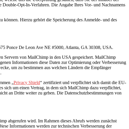
ene Double-Opt-In-Verfahren. Die Angabe Ihres Vor- und Nachnamens
u können. Hierzu gehört die Speicherung des Anmelde- und des
C, 675 Ponce De Leon Ave NE #5000, Atlanta, GA 30308, USA.
 den Servern von MailChimp in den USA gespeichert. MailChimp
genen Informationen diese Daten zur Optimierung oder Verbesserung
e Zwecke, um zu bestimmen aus welchen Ländern die Empfänger
.
ommen „
Privacy Shield
“ zertifiziert und verpflichtet sich damit die EU-
es sich um einen Vertrag, in dem sich MailChimp dazu verpflichtet,
nicht an Dritte weiter zu geben. Die Datenschutzbestimmungen von
Chimp abgerufen wird. Im Rahmen dieses Abrufs werden zunächst
Diese Informationen werden zur technischen Verbesserung der