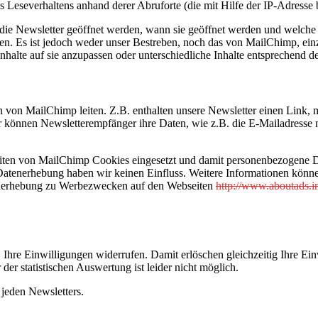
 Leseverhaltens anhand derer Abruforte (die mit Hilfe der IP-Adresse b
ob die Newsletter geöffnet werden, wann sie geöffnet werden und welch
. Es ist jedoch weder unser Bestreben, noch das von MailChimp, ein
halte auf sie anzupassen oder unterschiedliche Inhalte entsprechend de
en von MailChimp leiten. Z.B. enthalten unsere Newsletter einen Link,
können Newsletterempfänger ihre Daten, wie z.B. die E-Mailadresse na
iten von MailChimp Cookies eingesetzt und damit personenbezogene D
e Datenerhebung haben wir keinen Einfluss. Weitere Informationen könn
tenerhebung zu Werbezwecken auf den Webseiten
http://www.aboutads.in
Ihre Einwilligungen widerrufen. Damit erlöschen gleichzeitig Ihre Ein
er statistischen Auswertung ist leider nicht möglich.
jeden Newsletters.