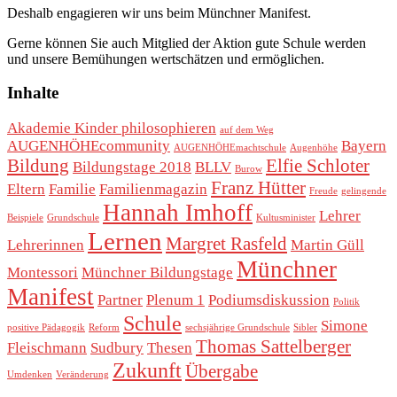
Deshalb engagieren wir uns beim Münchner Manifest.
Gerne können Sie auch Mitglied der Aktion gute Schule werden
und unsere Bemühungen wertschätzen und ermöglichen.
Inhalte
Akademie Kinder philosophieren
auf dem Weg
AUGENHÖHEcommunity
Bayern
AUGENHÖHEmachtschule
Augenhöhe
Bildung
Elfie Schloter
Bildungstage 2018
BLLV
Burow
Franz Hütter
Eltern
Familie
Familienmagazin
Freude
gelingende
Hannah Imhoff
Lehrer
Beispiele
Grundschule
Kultusminister
Lernen
Margret Rasfeld
Lehrerinnen
Martin Güll
Münchner
Montessori
Münchner Bildungstage
Manifest
Partner
Plenum 1
Podiumsdiskussion
Politik
Schule
Simone
positive Pädagogik
Reform
sechsjährige Grundschule
Sibler
Thomas Sattelberger
Fleischmann
Sudbury
Thesen
Zukunft
Übergabe
Umdenken
Veränderung