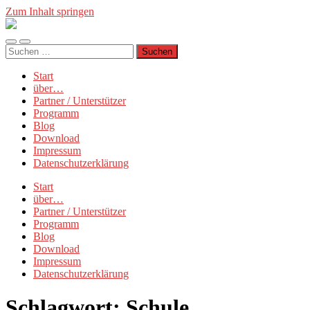
Zum Inhalt springen
Münchner
Manifest
Mobile-
Suchfeld
Suchen
Menü
ein-/ausblenden
nach:
ein-/ausblenden
Start
über…
Partner / Unterstützer
Programm
Blog
Download
Impressum
Datenschutzerklärung
Start
über…
Partner / Unterstützer
Programm
Blog
Download
Impressum
Datenschutzerklärung
Schlagwort:
Schule