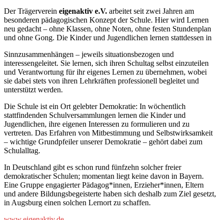
Der Trägerverein
eigenaktiv e.V.
arbeitet seit zwei Jahren am
besonderen pädagogischen Konzept der Schule. Hier wird Lernen
neu gedacht – ohne Klassen, ohne Noten, ohne festen Stundenplan
und ohne Gong. Die Kinder und Jugendlichen lernen stattdessen in
Sinnzusammenhängen – jeweils situationsbezogen und
interessengeleitet. Sie lernen, sich ihren Schultag selbst einzuteilen
und Verantwortung für ihr eigenes Lernen zu übernehmen, wobei
sie dabei stets von ihren Lehrkräften professionell begleitet und
unterstützt werden.
Die Schule ist ein Ort gelebter Demokratie: In wöchentlich
stattfindenden Schulversammlungen lernen die Kinder und
Jugendlichen, ihre eigenen Interessen zu formulieren und zu
vertreten. Das Erfahren von Mitbestimmung und Selbstwirksamkeit
– wichtige Grundpfeiler unserer Demokratie – gehört dabei zum
Schulalltag.
In Deutschland gibt es schon rund fünfzehn solcher freier
demokratischer Schulen; momentan liegt keine davon in Bayern.
Eine Gruppe engagierter Pädagog*innen, Erzieher*innen, Eltern
und andere Bildungsbegeisterte haben sich deshalb zum Ziel gesetzt,
in Augsburg einen solchen Lernort zu schaffen.
www.eigenaktiv.de