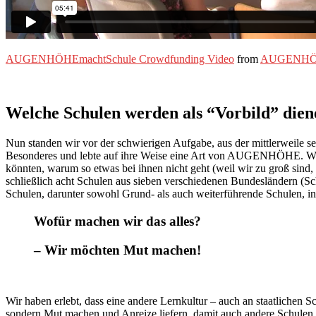
AUGENHÖHEmachtSchule Crowdfunding Video
from
AUGENHÖ
Welche Schulen werden als “Vorbild” dien
Nun standen wir vor der schwierigen Aufgabe, aus der mittlerweile se
Besonderes und lebte auf ihre Weise eine Art von AUGENHÖHE. Wir 
könnten, warum so etwas bei ihnen nicht geht (weil wir zu groß sind
schließlich acht Schulen aus sieben verschiedenen Bundesländern (S
Schulen, darunter sowohl Grund- als auch weiterführende Schulen, i
Wofür machen wir das alles?
– Wir möchten Mut machen!
Wir haben erlebt, dass eine andere Lernkultur – auch an staatlichen S
sondern Mut machen und Anreize liefern, damit auch andere Schule