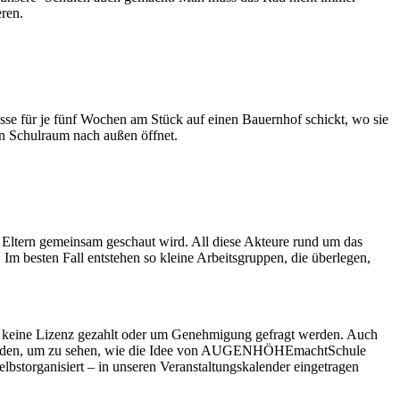
eren.
asse für je fünf Wochen am Stück auf einen Bauernhof schickt, wo sie
en Schulraum nach außen öffnet.
d Eltern gemeinsam geschaut wird. All diese Akteure rund um das
 besten Fall entstehen so kleine Arbeitsgruppen, die überlegen,
ss keine Lizenz gezahlt oder um Genehmigung gefragt werden. Auch
n würden, um zu sehen, wie die Idee von AUGENHÖHEmachtSchule
lbstorganisiert – in unseren Veranstaltungskalender eingetragen