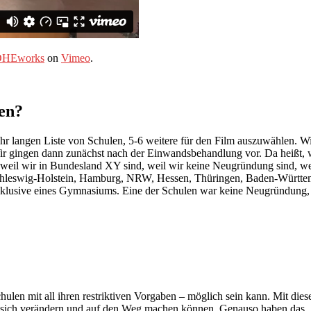
HEworks
on
Vimeo
.
en?
hr langen Liste von Schulen, 5-6 weitere für den Film auszuwählen. Wie
gingen dann zunächst nach der Einwandsbehandlung vor. Da heißt, w
, weil wir in Bundesland XY sind, weil wir keine Neugründung sind, we
chleswig-Holstein, Hamburg, NRW, Hessen, Thüringen, Baden-Württembe
nklusive eines Gymnasiums. Eine der Schulen war keine Neugründung, 
chulen mit all ihren restriktiven Vorgaben – möglich sein kann. Mit die
n sich verändern und auf den Weg machen können. Genauso haben das 