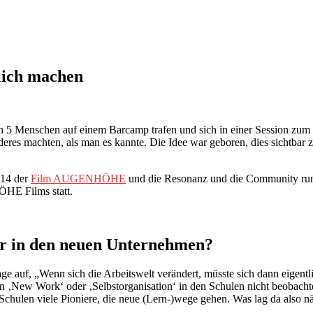
tlich machen
 Menschen auf einem Barcamp trafen und sich in einer Session zum T
deres machten, als man es kannte. Die Idee war geboren, dies sichtba
014 der
Film AUGENHÖHE
und die Resonanz und die Community r
HE Films statt.
r in den neuen Unternehmen?
ge auf, „Wenn sich die Arbeitswelt verändert, müsste sich dann eigen
New Work‘ oder ‚Selbstorganisation‘ in den Schulen nicht beobachte
Schulen viele Pioniere, die neue (Lern-)wege gehen. Was lag da also nä