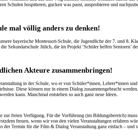
eren Schulen hospitieren, gucken was passt, ausprobieren und nachjusti
e mal völlig anders zu denken!
unsere bayerische Montessori-Schule, die Jugendliche der 7. und 8. Kl
 die Sekundarschule Jülich, die im Projekt ‘Schüler helfen Senioren’ d
edlichen Akteure zusammenbringen!
eranstaltung in der Schule, wo er von Schüler*innen, Lehrer*innen un
fnisse. Diese können nur in einem Dialog zusammengebracht werden. Im
lt werden kann. Manchmal entstehen so auch ganz neue Ideen.
ite zur freien Verfügung. Für die Vorführung (im Bildungsbereich) mu
 trotzdem freuen, wenn wir von den vielen Veranstaltungen erfahre
 der Termin für die Film & Dialog Veranstaltung ganz einfach – und se