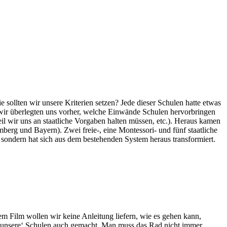
 sollten wir unsere Kriterien setzen? Jede dieser Schulen hatte etwas
ir überlegten uns vorher, welche Einwände Schulen hervorbringen
il wir uns an staatliche Vorgaben halten müssen, etc.). Heraus kamen
rg und Bayern). Zwei freie-, eine Montessori- und fünf staatliche
sondern hat sich aus dem bestehenden System heraus transformiert.
sem Film wollen wir keine Anleitung liefern, wie es gehen kann,
‚unsere‘ Schulen auch gemacht. Man muss das Rad nicht immer