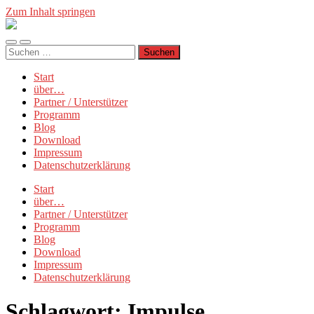
Zum Inhalt springen
Münchner
Manifest
Mobile-
Suchfeld
Suchen
Menü
ein-/ausblenden
nach:
ein-/ausblenden
Start
über…
Partner / Unterstützer
Programm
Blog
Download
Impressum
Datenschutzerklärung
Start
über…
Partner / Unterstützer
Programm
Blog
Download
Impressum
Datenschutzerklärung
Schlagwort:
Impulse