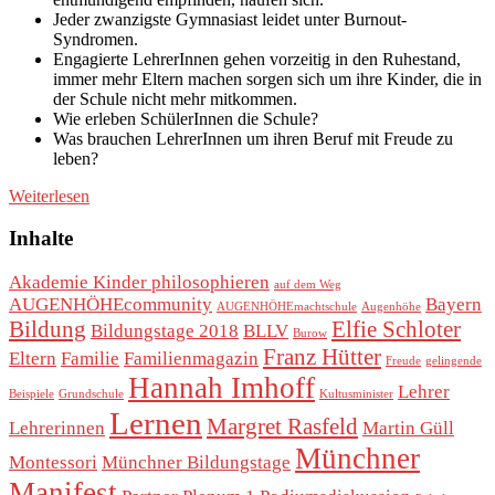
Jeder zwanzigste Gymnasiast leidet unter Burnout-
Syndromen.
Engagierte LehrerInnen gehen vorzeitig in den Ruhestand,
immer mehr Eltern machen sorgen sich um ihre Kinder, die in
der Schule nicht mehr mitkommen.
Wie erleben SchülerInnen die Schule?
Was brauchen LehrerInnen um ihren Beruf mit Freude zu
leben?
Weiterlesen
Inhalte
Akademie Kinder philosophieren
auf dem Weg
AUGENHÖHEcommunity
Bayern
AUGENHÖHEmachtschule
Augenhöhe
Bildung
Elfie Schloter
Bildungstage 2018
BLLV
Burow
Franz Hütter
Eltern
Familie
Familienmagazin
Freude
gelingende
Hannah Imhoff
Lehrer
Beispiele
Grundschule
Kultusminister
Lernen
Margret Rasfeld
Lehrerinnen
Martin Güll
Münchner
Montessori
Münchner Bildungstage
Manifest