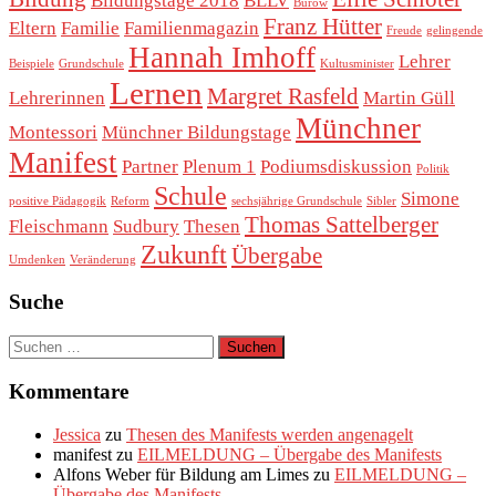
Bildungstage 2018
BLLV
Burow
Franz Hütter
Eltern
Familie
Familienmagazin
Freude
gelingende
Hannah Imhoff
Lehrer
Beispiele
Grundschule
Kultusminister
Lernen
Margret Rasfeld
Lehrerinnen
Martin Güll
Münchner
Montessori
Münchner Bildungstage
Manifest
Partner
Plenum 1
Podiumsdiskussion
Politik
Schule
Simone
positive Pädagogik
Reform
sechsjährige Grundschule
Sibler
Thomas Sattelberger
Fleischmann
Sudbury
Thesen
Zukunft
Übergabe
Umdenken
Veränderung
Suche
Suchen
nach:
Kommentare
Jessica
zu
Thesen des Manifests werden angenagelt
manifest
zu
EILMELDUNG – Übergabe des Manifests
Alfons Weber für Bildung am Limes
zu
EILMELDUNG –
Übergabe des Manifests