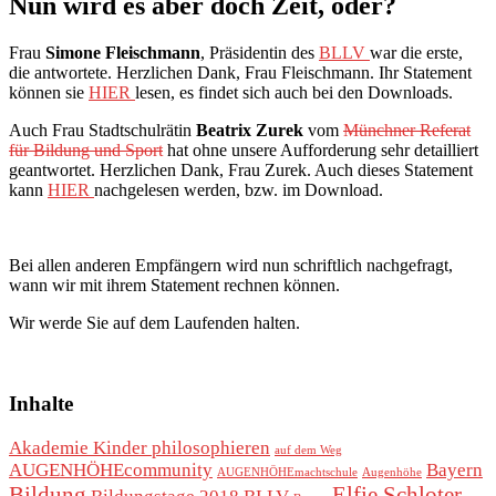
Nun wird es aber doch Zeit, oder?
Frau
Simone Fleischmann
, Präsidentin des
BLLV
war die erste,
die antwortete. Herzlichen Dank, Frau Fleischmann. Ihr Statement
können sie
HIER
lesen, es findet sich auch bei den Downloads.
Auch Frau Stadtschulrätin
Beatrix Zurek
vom
Münchner Referat
für Bildung und Sport
hat ohne unsere Aufforderung sehr detailliert
geantwortet. Herzlichen Dank, Frau Zurek. Auch dieses Statement
kann
HIER
nachgelesen werden, bzw. im Download.
Bei allen anderen Empfängern wird nun schriftlich nachgefragt,
wann wir mit ihrem Statement rechnen können.
Wir werde Sie auf dem Laufenden halten.
Inhalte
Akademie Kinder philosophieren
auf dem Weg
AUGENHÖHEcommunity
Bayern
AUGENHÖHEmachtschule
Augenhöhe
Bildung
Elfie Schloter