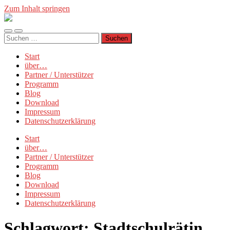
Zum Inhalt springen
Münchner
Manifest
Mobile-
Suchfeld
Suchen
Menü
ein-/ausblenden
nach:
ein-/ausblenden
Start
über…
Partner / Unterstützer
Programm
Blog
Download
Impressum
Datenschutzerklärung
Start
über…
Partner / Unterstützer
Programm
Blog
Download
Impressum
Datenschutzerklärung
Schlagwort:
Stadtschulrätin