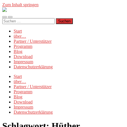
Zum Inhalt springen
Münchner
Manifest
Mobile-
Suchfeld
Suchen
Menü
ein-/ausblenden
nach:
ein-/ausblenden
Start
über…
Partner / Unterstützer
Programm
Blog
Download
Impressum
Datenschutzerklärung
Start
über…
Partner / Unterstützer
Programm
Blog
Download
Impressum
Datenschutzerklärung
Schlagwort:
Hüther