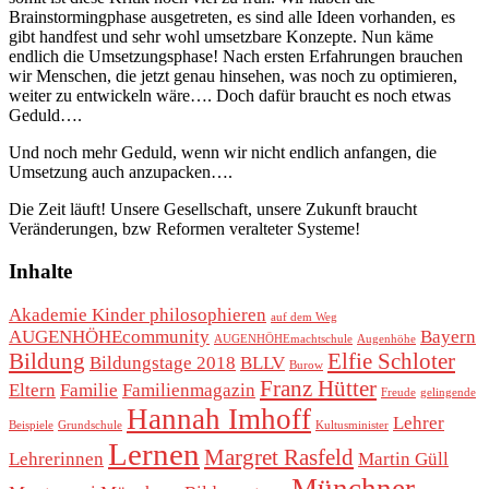
Brainstormingphase ausgetreten, es sind alle Ideen vorhanden, es
gibt handfest und sehr wohl umsetzbare Konzepte. Nun käme
endlich die Umsetzungsphase! Nach ersten Erfahrungen brauchen
wir Menschen, die jetzt genau hinsehen, was noch zu optimieren,
weiter zu entwickeln wäre…. Doch dafür braucht es noch etwas
Geduld….
Und noch mehr Geduld, wenn wir nicht endlich anfangen, die
Umsetzung auch anzupacken….
Die Zeit läuft! Unsere Gesellschaft, unsere Zukunft braucht
Veränderungen, bzw Reformen veralteter Systeme!
Inhalte
Akademie Kinder philosophieren
auf dem Weg
AUGENHÖHEcommunity
Bayern
AUGENHÖHEmachtschule
Augenhöhe
Bildung
Elfie Schloter
Bildungstage 2018
BLLV
Burow
Franz Hütter
Eltern
Familie
Familienmagazin
Freude
gelingende
Hannah Imhoff
Lehrer
Beispiele
Grundschule
Kultusminister
Lernen
Margret Rasfeld
Lehrerinnen
Martin Güll
Münchner