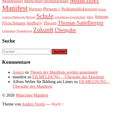
Montessori
Münchner Bildungstage
Manifest
Partner
Plenum 1
Podiumsdiskussion
Politik
Schule
Simone
positive Pädagogik
Reform
sechsjährige Grundschule
Sibler
Thomas Sattelberger
Fleischmann
Sudbury
Thesen
Zukunft
Übergabe
Umdenken
Veränderung
Suche
Suchen
nach:
Kommentare
Jessica
zu
Thesen des Manifests werden angenagelt
manifest
zu
EILMELDUNG – Übergabe des Manifests
Alfons Weber für Bildung am Limes
zu
EILMELDUNG –
Übergabe des Manifests
© 2026
Münchner Manifest
Theme von
Anders Norén
—
Hoch ↑